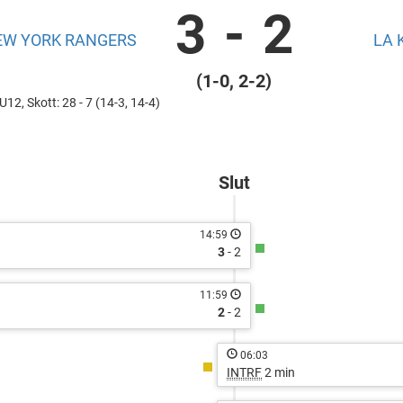
3
-
2
EW YORK RANGERS
LA 
(1-0, 2-2)
2, Skott: 28 - 7 (14-3, 14-4)
px?
Slut
14:59
3
- 2
11:59
2
- 2
06:03
INTRF
2 min