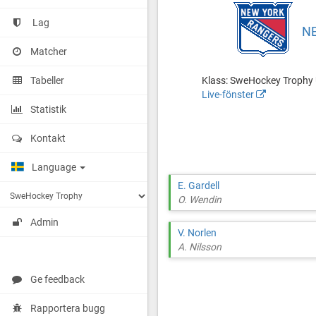
Lag
N
New
Matcher
York
Rangers
vs
Tabeller
Klass: SweHockey Trophy U1
LA
Live-fönster
KIngs
http://cuponline.se/gameView.as
Statistik
cupid=39830&gameid=367294
Kontakt
Language
E. Gardell
O. Wendin
Admin
V. Norlen
A. Nilsson
Ge feedback
Rapportera bugg