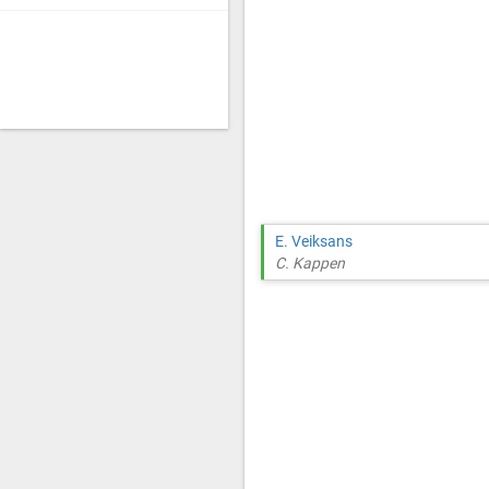
E. Veiksans
C. Kappen