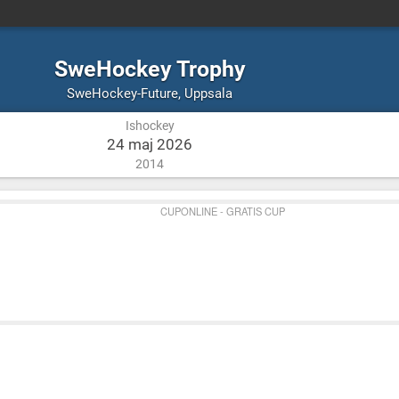
SweHockey Trophy
Ishockey
Uppsala
SweHockey-Future
,
Uppsala
Ishockey
24 maj 2026
2014
CUPONLINE - GRATIS CUP