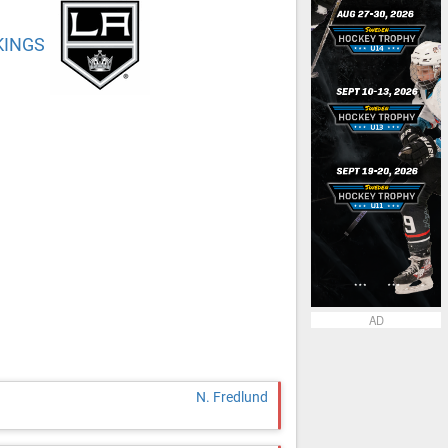
KINGS
AD
N. Fredlund