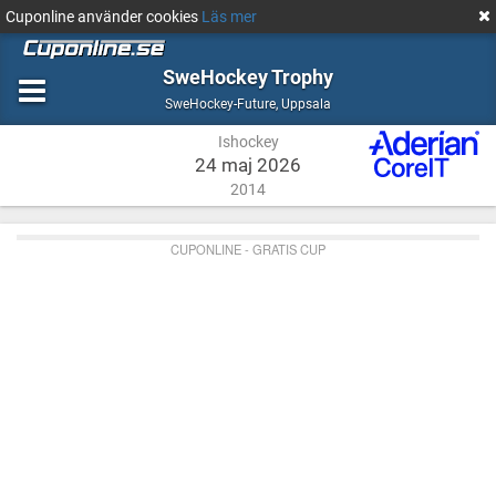
Cuponline använder cookies
Läs mer
SweHockey Trophy
Ishockey
Uppsala
SweHockey-Future
,
Uppsala
Ishockey
24 maj 2026
2014
CUPONLINE - GRATIS CUP