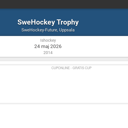
SweHockey Trophy
Ishockey
Uppsala
SweHockey-Future
,
Uppsala
Ishockey
24 maj 2026
2014
CUPONLINE - GRATIS CUP