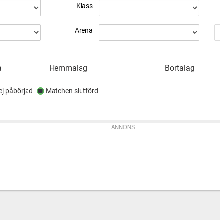
Klass
Arena
a
Hemmalag
Bortalag
j påbörjad
Matchen slutförd
ANNONS