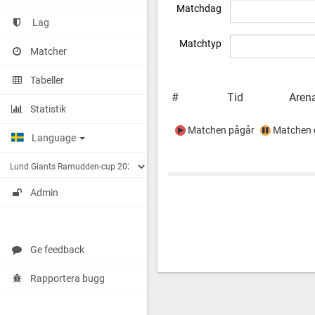
Matchdag
Lag
Matchtyp
Matcher
Tabeller
#
Tid
Aren
Statistik
Matchen pågår
Matchen e
Language
Admin
Ge feedback
Rapportera bugg