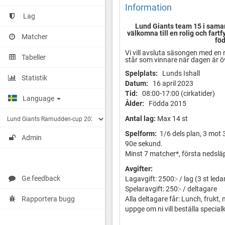
Information
Lag
Lund Giants team 15 i sam
välkomna till en rolig och fart
Matcher
fö
Vi vill avsluta säsongen med en
Tabeller
står som vinnare när dagen är ö
Spelplats:
Lunds Ishall
Statistik
Datum:
16 april 2023
Tid:
08:00-17:00 (cirkatider)
Language
Ålder:
Födda 2015
Antal lag:
Max 14 st
Spelform:
1/6 dels plan, 3 mot 3
Admin
90e sekund.
Minst 7 matcher*, första nedslä
Avgifter:
Ge feedback
Lagavgift: 2500:- / lag (3 st leda
Spelaravgift: 250:- / deltagare
Rapportera bugg
Alla deltagare får: Lunch, frukt
uppge om ni vill beställa special