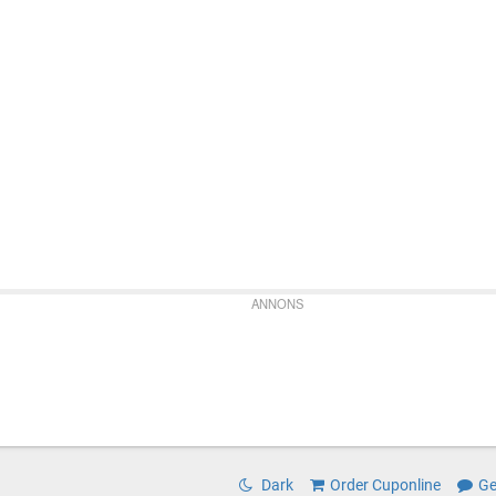
ANNONS
Dark
Order Cuponline
Ge