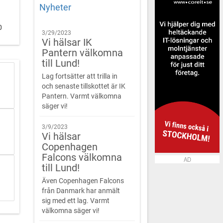
Nyheter
0
3/29/2023
Vi hälsar IK
Pantern välkomna
till Lund!
Lag fortsätter att trilla in
och senaste tillskottet är IK
Pantern. Varmt välkomna
säger vi!
3/9/2023
Vi hälsar
Copenhagen
Falcons välkomna
AD
till Lund!
Även Copenhagen Falcons
från Danmark har anmält
sig med ett lag. Varmt
välkomna säger vi!