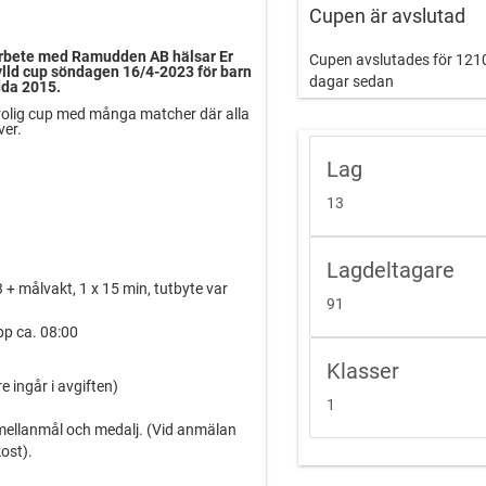
Cupen är avslutad
arbete med Ramudden AB hälsar Er
Cupen avslutades för 121
fylld cup söndagen 16/4-2023 för barn
dagar sedan
dda 2015.
 rolig cup med många matcher där alla
ver.
Lag
13
Lagdeltagare
 + målvakt, 1 x 15 min, tutbyte var
91
pp ca. 08:00
Klasser
re ingår i avgiften)
1
, mellanmål och medalj. (Vid anmälan
kost).