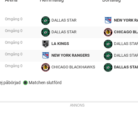
Omgång
0
DALLAS STAR
NEW YORK R
tmp
Omgång
0
DALLAS STAR
CHICAGO B
tmp
Omgång
0
LA KINGS
DALLAS STA
tmp
Omgång
0
NEW YORK RANGERS
DALLAS STA
tmp
Omgång
0
CHICAGO BLACKHAWKS
DALLAS STA
tmp
j påbörjad
Matchen slutförd
ANNONS