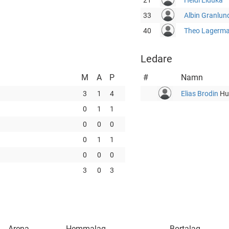
21
Heidi Eiduka
33
Albin Granlun
40
Theo Lagerm
Ledare
M
A
P
#
Namn
3
1
4
Elias Brodin
Hu
0
1
1
0
0
0
0
1
1
0
0
0
3
0
3
Arena
Hemmalag
Bortalag