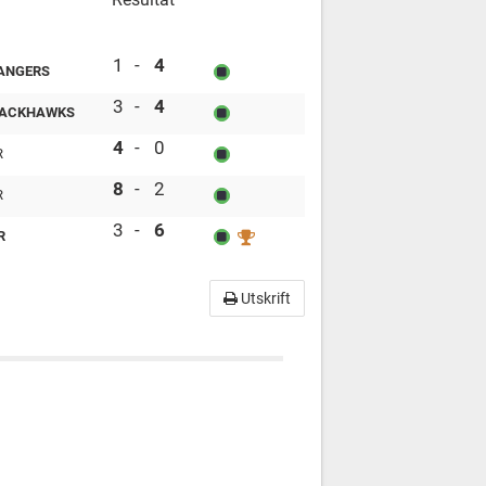
Dallas Star vs New York Rangers
1
-
4
ANGERS
Dallas Star vs Chicago Blackhawks
3
-
4
LACKHAWKS
LA KIngs vs Dallas Star
4
-
0
R
New York Rangers vs Dallas Star
8
-
2
R
Chicago Blackhawks vs Dallas Star
3
-
6
R
Utskrift