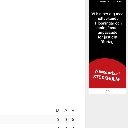
AD
M
A
P
6
0
6