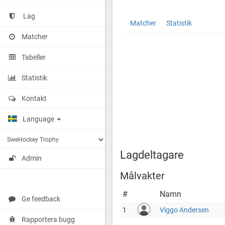
Lag
Dallas
http://cuponline.se/teamView.as
Matcher
Statistik
Star
cupid=39830&id=186475
Matcher
Tabeller
Statistik
Kontakt
Language
Lagdeltagare
Admin
Målvakter
#
Namn
Ge feedback
1
Viggo Andersen
Rapportera bugg