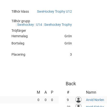
px?
Tillhör klass
SweHockey Trophy U12
Tillhör grupp
|
Swehockey
|
U14
|
Swehockey Trophy
Tröjfärger
Hemmalag
Grön
Bortalag
Grön
Placering
3
Back
M
A
P
#
Namn
0
0
0
9
Arvid Norlen