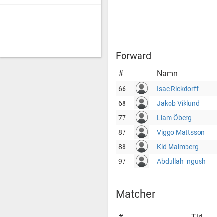
Forward
#
Namn
66
Isac Rickdorff
68
Jakob Viklund
77
Liam Öberg
87
Viggo Mattsson
88
Kid Malmberg
97
Abdullah Ingush
Matcher
#
Tid