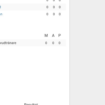
0
0
0
d
0
0
0
an
0
0
0
M
A
P
vudtränare
0
0
0
Resultat