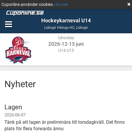
Cuponline använder cookies
Läs mer
Hockeykarneval U14
Ishockey
Lidingö
Lidingö Vikings HC
,
Lidingö
Ishockey
2026-12-13 juni
U14 U15
Nyheter
Lagen
2026-06-07
Tänk på att lagen är preliminära till torsdagkväll. Det finns
plats för flera forwards ännu