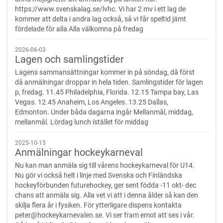
https://www.svenskalag.se/lvhc. Vi har 2 mv i ett lag de
kommer att delta i andra lag också, så vi får speltid jämt
fördelade för alla Alla välkomna på fredag
2026-06-03
Lagen och samlingstider
Lagens sammansättningar kommer in på söndag, då först
då anmälningar droppar in hela tiden. Samlingstider för lagen
p, fredag. 11.45 Philadelphia, Florida. 12.15 Tampa bay, Las
Vegas. 12.45 Anaheim, Los Angeles. 13.25 Dallas,
Edmonton. Under båda dagarna ingår Mellanmål, middag,
mellanmål. Lördag lunch istället för middag
2025-10-15
Anmälningar hockeykarneval
Nu kan man anmäla sig till vårens hockeykarneval för U14.
Nu gör vi också helt i linje med Svenska och Finländska
hockeyförbunden futurehockey, ger sent födda -11 okt- dec
chans att anmäla sig. Alla vet vi att i denna ålder så kan den
skilja flera år i fysiken. För ytterligare dispens kontakta
peter@hockeykarnevalen.se. Vi ser fram emot att ses i vår.