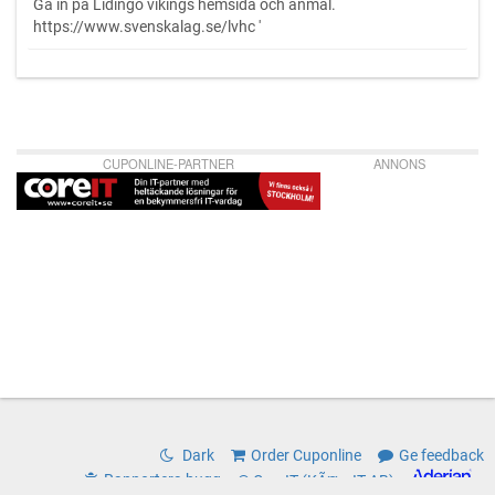
Gå in på Lidingö vikings hemsida och anmäl.
https://www.svenskalag.se/lvhc '
CUPONLINE-PARTNER
ANNONS
Dark
Order Cuponline
Ge feedback
Rapportera bugg
© CoreIT (KÃ¤rnIT AB)