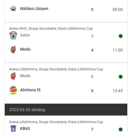
Nälden/Järpen
5
08:00
Astor
Arena NHC
,
Grupp Grundserie, Klass Lillstrimma Cup
vs
Astor
3
Modo
Modo
4
11:00
Modo
Arena Lillstrimma
,
Grupp Grundserie, Klass Lillstrimma Cup
vs
Modo
0
Almtuna
IS
Almtuna IS
5
15:45
2023-03-26 söndag
KB65
Arena Lillstrimma
,
Grupp Grundserie, Klass Lillstrimma Cup
vs
KB65
7