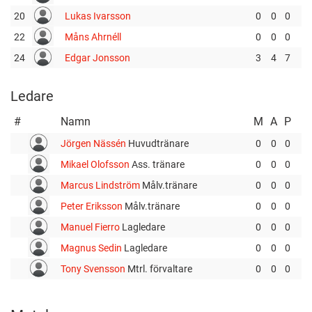
20
Lukas Ivarsson
0
0
0
22
Måns Ahrnéll
0
0
0
24
Edgar Jonsson
3
4
7
Ledare
#
Namn
M
A
P
Jörgen Nässén
Huvudtränare
0
0
0
Mikael Olofsson
Ass. tränare
0
0
0
Marcus Lindström
Målv.tränare
0
0
0
Peter Eriksson
Målv.tränare
0
0
0
Manuel Fierro
Lagledare
0
0
0
Magnus Sedin
Lagledare
0
0
0
Tony Svensson
Mtrl. förvaltare
0
0
0