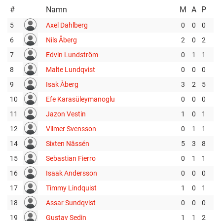
#
Namn
M
A
P
5
Axel Dahlberg
0
0
0
6
Nils Åberg
2
0
2
7
Edvin Lundström
0
1
1
8
Malte Lundqvist
0
0
0
9
Isak Åberg
3
2
5
10
Efe Karasüleymanoglu
0
0
0
11
Jazon Vestin
1
0
1
12
Vilmer Svensson
0
1
1
14
Sixten Nässén
5
3
8
15
Sebastian Fierro
0
1
1
16
Isaak Andersson
0
0
0
17
Timmy Lindquist
1
0
1
18
Assar Sundqvist
0
0
0
19
Gustav Sedin
1
1
2