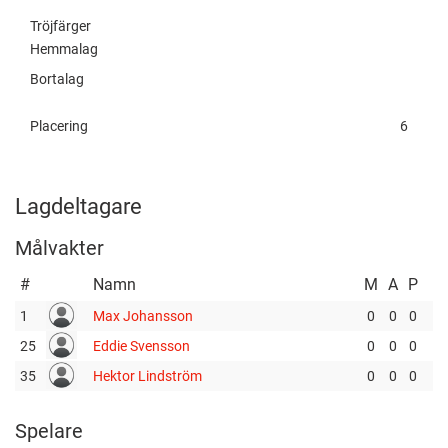
Tröjfärger
Hemmalag
Bortalag
Placering
6
Lagdeltagare
Målvakter
#
Namn
M
A
P
1
Max Johansson
0
0
0
25
Eddie Svensson
0
0
0
35
Hektor Lindström
0
0
0
Spelare