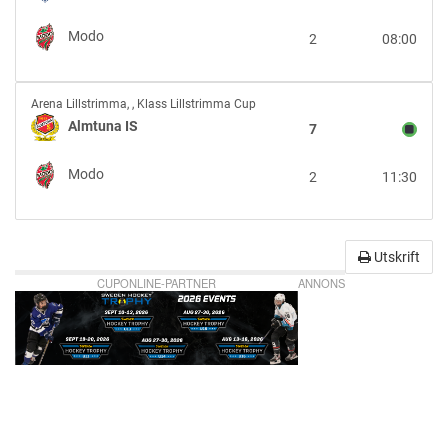
Modo
Modo
2
08:00
Almtuna
Arena Lillstrimma
,
, Klass Lillstrimma Cup
IS
Almtuna IS
7
vs
Modo
Modo
2
11:30
Utskrift
CUPONLINE-PARTNER
ANNONS