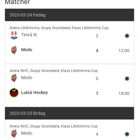
Matcher
2023-03-24 fredag
Timrå
Arena Lillstrimma
,
Grupp Grundserie, Klass Lillstrimma Cup
IK
Timrå IK
2
vs
Modo
Modo
4
12:00
Modo
Arena NHC
,
Grupp Grundserie, Klass Lillstrimma Cup
vs
Modo
0
Luleå
Hockey
Luleå Hockey
7
18:00
2023-03-25 lördag
Modo
Arena NHC
,
Grupp Grundserie, Klass Lillstrimma Cup
vs
Modo
4
Nälden/Järpen