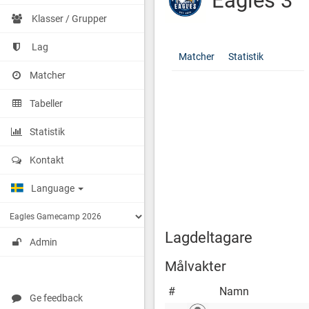
Eagles 3
Klasser / Grupper
Lag
Eagles
http://cuponline.se/teamView.as
Matcher
Statistik
3
cupid=39743&id=186690
Matcher
Tabeller
Statistik
Kontakt
Language
Lagdeltagare
Admin
Målvakter
#
Namn
Ge feedback