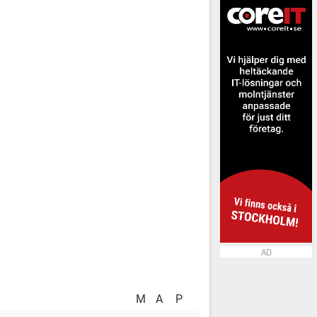
AD
M
A
P