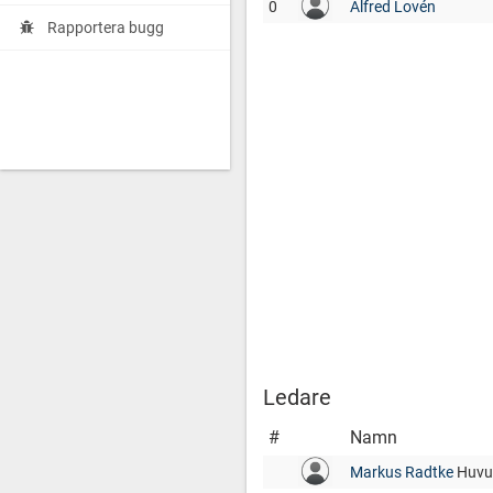
0
Alfred Lovén
Rapportera bugg
Ledare
#
Namn
Markus Radtke
Huvu