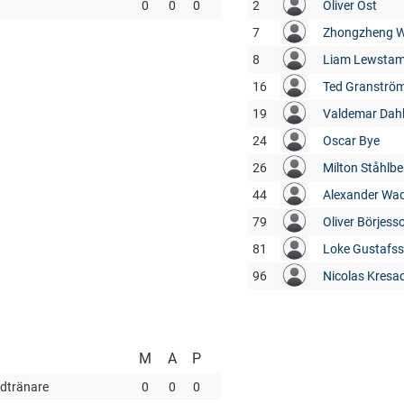
0
0
0
2
Oliver Öst
7
Zhongzheng 
8
Liam Lewsta
16
Ted Granströ
19
Valdemar Dahl
24
Oscar Bye
26
Milton Ståhlbe
44
Alexander Wa
79
Oliver Börjess
81
Loke Gustafs
96
Nicolas Kresa
M
A
P
dtränare
0
0
0