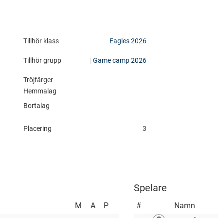
px?
Tillhör klass
Eagles 2026
Tillhör grupp
|
Game camp 2026
Tröjfärger
Hemmalag
Bortalag
Placering
3
Spelare
M
A
P
#
Namn