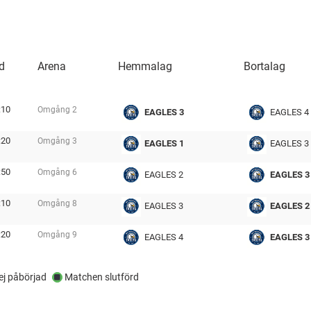
d
Arena
Hemmalag
Bortalag
:10
Omgång
2
EAGLES 3
EAGLES 4
tmp
:20
Omgång
3
EAGLES 1
EAGLES 3
tmp
:50
Omgång
6
EAGLES 2
EAGLES 3
tmp
:10
Omgång
8
EAGLES 3
EAGLES 2
tmp
:20
Omgång
9
EAGLES 4
EAGLES 3
tmp
j påbörjad
Matchen slutförd