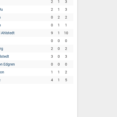
2
1
3
Wu
2
1
3
m
0
2
2
m
0
1
1
 Ahlstedt
9
1
10
0
0
0
rg
2
0
2
dstedt
3
0
3
on Edgren
0
0
0
son
1
1
2
c
4
1
5