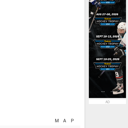
AD
M
A
P