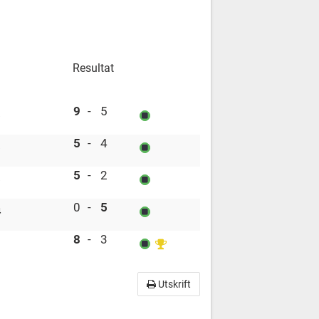
Resultat
Eagles 3 vs Eagles 4
9
-
5
Eagles 2 vs Eagles 4
5
-
4
Eagles 1 vs Eagles 4
5
-
2
Eagles 3 vs Eagles 4
0
-
5
4
Eagles 4 vs Eagles 2
8
-
3
Utskrift