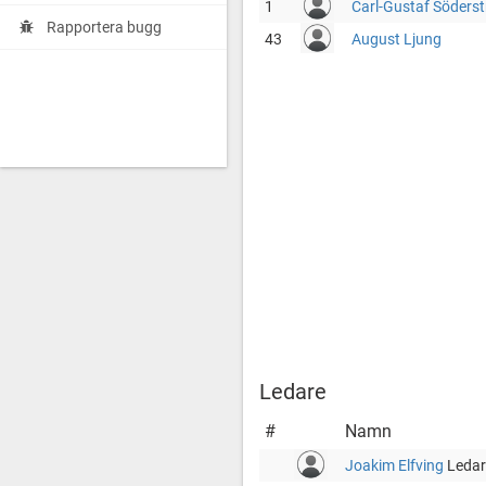
1
Carl-Gustaf Söders
Rapportera bugg
43
August Ljung
Ledare
#
Namn
Joakim Elfving
Ledar