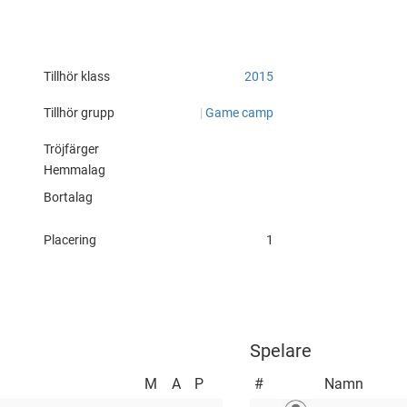
px?
Tillhör klass
2015
Tillhör grupp
|
Game camp
Tröjfärger
Hemmalag
Bortalag
Placering
1
Spelare
M
A
P
#
Namn