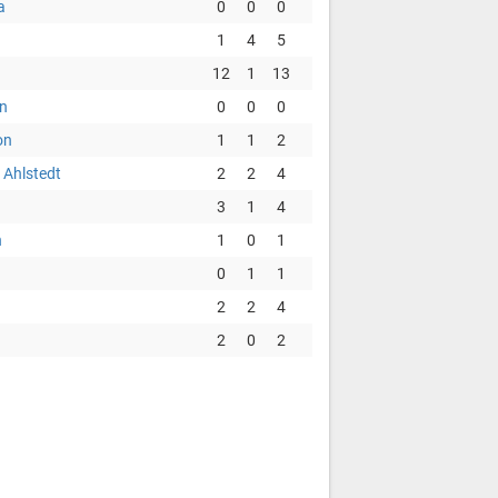
a
0
0
0
1
4
5
12
1
13
n
0
0
0
on
1
1
2
 Ahlstedt
2
2
4
3
1
4
n
1
0
1
0
1
1
2
2
4
2
0
2