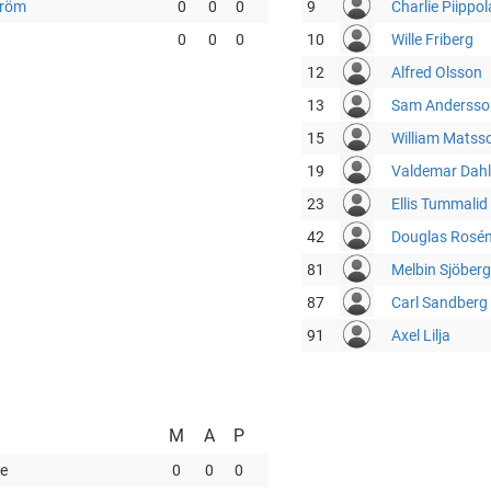
tröm
0
0
0
9
Charlie Piippol
0
0
0
10
Wille Friberg
12
Alfred Olsson
13
Sam Andersso
15
William Matss
19
Valdemar Dahl
23
Ellis Tummalid
42
Douglas Rosé
81
Melbin Sjöberg
87
Carl Sandberg
91
Axel Lilja
M
A
P
e
0
0
0