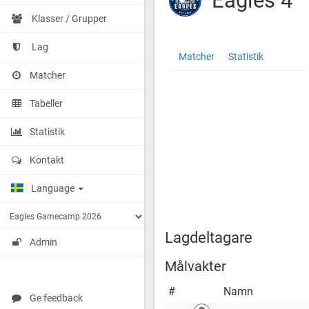
Eagles 4
Klasser / Grupper
Lag
Eagles
http://cuponline.se/teamView.as
Matcher
Statistik
4
cupid=39744&id=186663
Matcher
Tabeller
Statistik
Kontakt
Language
Lagdeltagare
Admin
Målvakter
#
Namn
Ge feedback