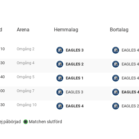
d
Arena
Hemmalag
Bortalag
:10
Omgång
2
EAGLES 3
EAGLES 4
tmp
:30
Omgång
4
EAGLES 2
EAGLES 4
tmp
:40
Omgång
5
EAGLES 1
EAGLES 4
tmp
:00
Omgång
7
EAGLES 3
EAGLES 
tmp
:30
Omgång
10
EAGLES 4
EAGLES 2
tmp
j påbörjad
Matchen slutförd