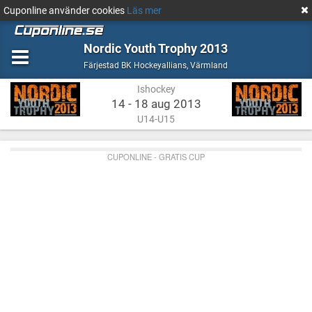
Cuponline använder cookies
Läs mer
Nordic Youth Trophy 2013
Ishockey
Värmland
Färjestad BK Hockeyallians
,
Värmland
Ishockey
14 - 18 aug 2013
U14-U15
CUPONLINE - GRATIS CUP