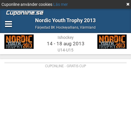
Cuponline använder cookies
Läs mer
Nordic Youth Trophy 2013
Ishockey
Värmland
Färjestad BK Hockeyallians
,
Värmland
Ishockey
14 - 18 aug 2013
U14-U15
CUPONLINE - GRATIS CUP