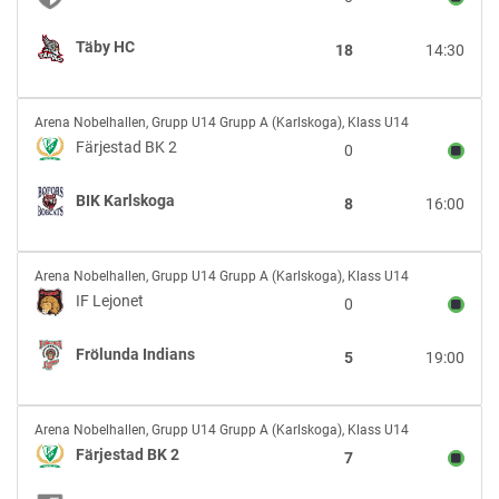
vs
Täby
Täby HC
18
14:30
HC
Färjestad
Arena Nobelhallen
,
Grupp U14 Grupp A (Karlskoga), Klass U14
BK
Färjestad BK 2
0
2
vs
BIK Karlskoga
8
16:00
BIK
Karlskoga
IF
Arena Nobelhallen
,
Grupp U14 Grupp A (Karlskoga), Klass U14
Lejonet
IF Lejonet
0
vs
Frölunda
Frölunda Indians
5
19:00
Indians
Färjestad
Arena Nobelhallen
,
Grupp U14 Grupp A (Karlskoga), Klass U14
BK
Färjestad BK 2
7
2
vs