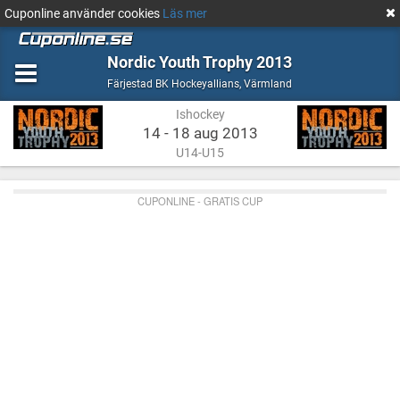
Cuponline använder cookies
Läs mer
Nordic Youth Trophy 2013
Ishockey
Värmland
Färjestad BK Hockeyallians
,
Värmland
Ishockey
14 - 18 aug 2013
U14-U15
CUPONLINE - GRATIS CUP