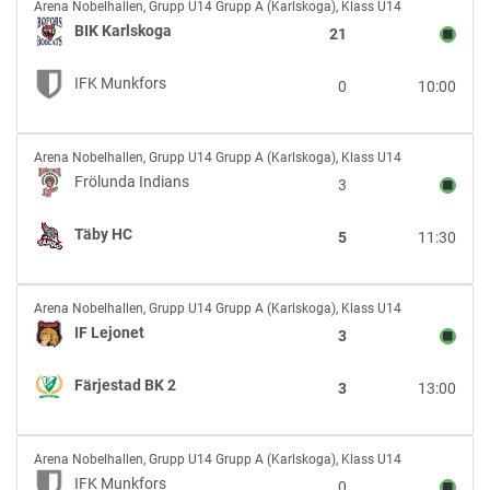
BIK
Arena Nobelhallen
,
Grupp U14 Grupp A (Karlskoga), Klass U14
Karlskoga
BIK Karlskoga
21
vs
IFK
IFK Munkfors
0
10:00
Munkfors
Frölunda
Arena Nobelhallen
,
Grupp U14 Grupp A (Karlskoga), Klass U14
Indians
Frölunda Indians
3
vs
Täby
Täby HC
5
11:30
HC
IF
Arena Nobelhallen
,
Grupp U14 Grupp A (Karlskoga), Klass U14
Lejonet
IF Lejonet
3
vs
Färjestad
Färjestad BK 2
3
13:00
BK
2
IFK
Arena Nobelhallen
,
Grupp U14 Grupp A (Karlskoga), Klass U14
Munkfors
IFK Munkfors
0