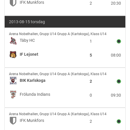
IFK Munkfors
2
20:30
IFK
Munkfors
2013-08-15 torsdag
Täby
Arena Nobelhallen
,
Grupp U14 Grupp A (Karlskoga), Klass U14
HC
Täby HC
1
vs
IF
IF Lejonet
5
08:00
Lejonet
BIK
Arena Nobelhallen
,
Grupp U14 Grupp A (Karlskoga), Klass U14
Karlskoga
BIK Karlskoga
2
vs
Frölunda
Frölunda Indians
0
09:30
Indians
IFK
Arena Nobelhallen
,
Grupp U14 Grupp A (Karlskoga), Klass U14
Munkfors
IFK Munkfors
2
vs