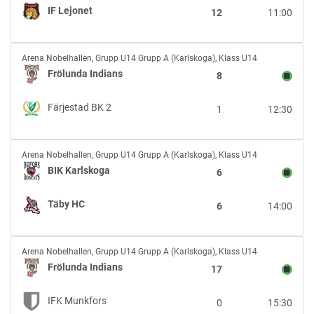
IF
IF Lejonet
12
11:00
Lejonet
Frölunda
Arena Nobelhallen
,
Grupp U14 Grupp A (Karlskoga), Klass U14
Indians
Frölunda Indians
8
vs
Färjestad
Färjestad BK 2
1
12:30
BK
2
BIK
Arena Nobelhallen
,
Grupp U14 Grupp A (Karlskoga), Klass U14
Karlskoga
BIK Karlskoga
6
vs
Täby
Täby HC
6
14:00
HC
Frölunda
Arena Nobelhallen
,
Grupp U14 Grupp A (Karlskoga), Klass U14
Indians
Frölunda Indians
17
vs
IFK
IFK Munkfors
0
15:30
Munkfors