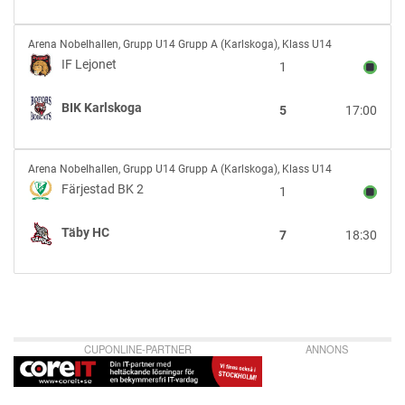
IF
Arena Nobelhallen
,
Grupp U14 Grupp A (Karlskoga), Klass U14
Lejonet
IF Lejonet
1
vs
BIK
BIK Karlskoga
5
17:00
Karlskoga
Färjestad
Arena Nobelhallen
,
Grupp U14 Grupp A (Karlskoga), Klass U14
BK
Färjestad BK 2
1
2
vs
Täby HC
7
18:30
Täby
HC
CUPONLINE-PARTNER
ANNONS