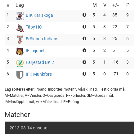
#
Lag
M
V
+/-
P
1
5
4
35
9
BIK Karlskoga
2
5
3
22
7
Täby HC
3
5
3
25
6
Frölunda Indians
4
5
2
5
5
IF Lejonet
5
5
1
-16
3
Färjestad BK 2
6
5
0
-71
0
IFK Munkfors
Lag sorteras efter:
Poäng, Inbördes möten*, Målskillnad, Flest gjorda mål
M=Matcher, V=Vinster, O=Oavgjorda, F=Förluster, GM=Gjorda mål,
IM=Insläppta mål, +/-=Målskillnad, P=Poäng
Matcher
2013-08-14 onsdag