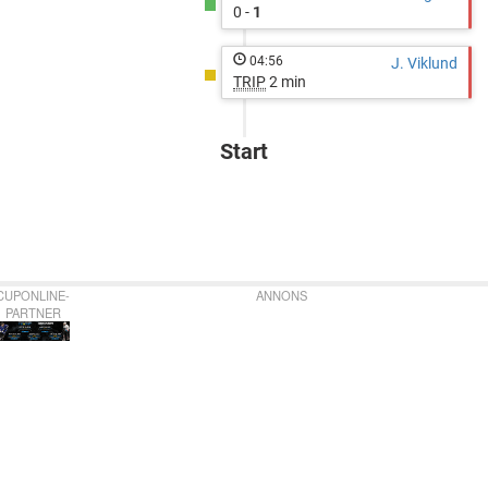
0 -
1
04:56
J. Viklund
TRIP
2 min
Start
CUPONLINE-
ANNONS
PARTNER