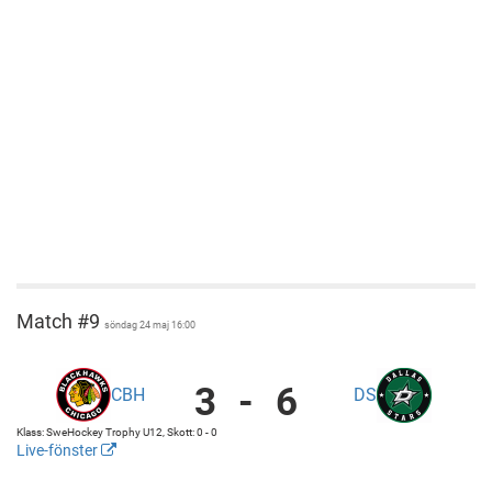
Match #9
söndag 24 maj 16:00
3
-
6
CBH
DS
Chicago
Blackhawks
Klass: SweHockey Trophy U12, Skott: 0 - 0
vs
Live-fönster
Dallas
http://cuponline.se/gameView.aspx?