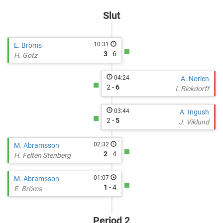
Star
cupid=39830&gameid=367293
Slut
10:31
E. Bröms
3
- 6
H. Götz
04:24
A. Norlen
2 -
6
I. Rickdorff
03:44
A. Ingush
2 -
5
J. Viklund
02:32
M. Abramsson
2
- 4
H. Felten Stenberg
01:07
M. Abramsson
1
- 4
E. Bröms
Period 2