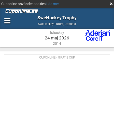
Cuponline använder cookies
Läs mer
SweHockey Trophy
Ishockey
Uppsala
SweHockey-Future
,
Uppsala
Ishockey
24 maj 2026
2014
CUPONLINE - GRATIS CUP