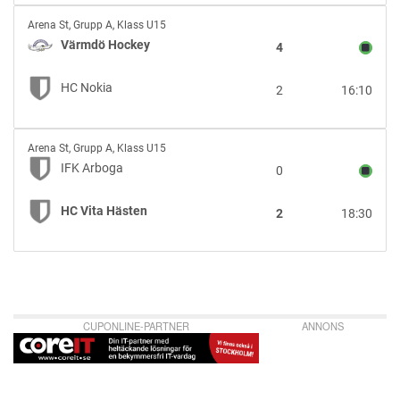
Värmdö
Arena St
,
Grupp A, Klass U15
Hockey
Värmdö Hockey
4
vs
HC
HC Nokia
2
16:10
Nokia
IFK
Arena St
,
Grupp A, Klass U15
Arboga
IFK Arboga
0
vs
HC
HC Vita Hästen
2
18:30
Vita
Hästen
CUPONLINE-PARTNER
ANNONS