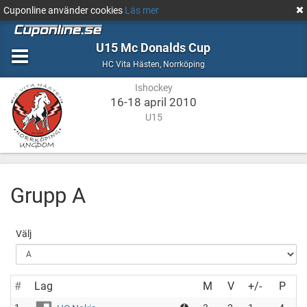
Cuponline använder cookies
Läs mer
U15 Mc Donalds Cup
Ishockey
Norrköping
HC Vita Hästen
,
Norrköping
Ishockey
16-18 april 2010
U15
Grupp A
Välj
#
Lag
M
V
+/-
P