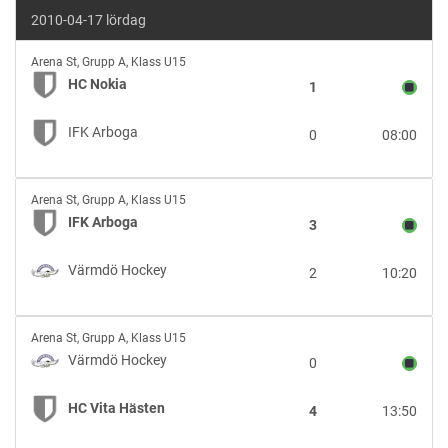
2010-04-17 lördag
HC
Arena St
,
Grupp A, Klass U15
Nokia
HC Nokia
1
vs
IFK
IFK Arboga
0
08:00
Arboga
IFK
Arena St
,
Grupp A, Klass U15
Arboga
IFK Arboga
3
vs
Värmdö
Värmdö Hockey
2
10:20
Hockey
Värmdö
Arena St
,
Grupp A, Klass U15
Hockey
Värmdö Hockey
0
vs
HC
HC Vita Hästen
4
13:50
Vita
Hästen