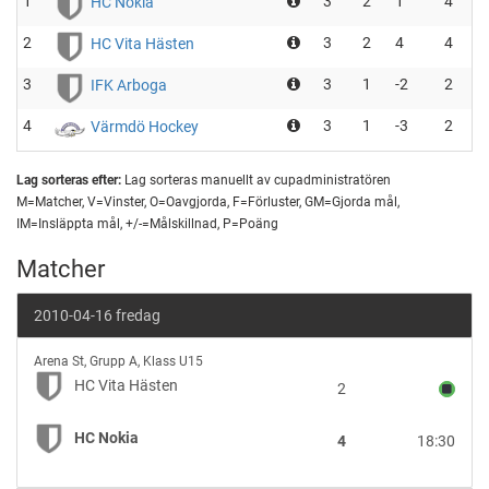
1
3
2
1
4
HC Nokia
2
3
2
4
4
HC Vita Hästen
3
3
1
-2
2
IFK Arboga
4
3
1
-3
2
Värmdö Hockey
Lag sorteras efter:
Lag sorteras manuellt av cupadministratören
M=Matcher, V=Vinster, O=Oavgjorda, F=Förluster, GM=Gjorda mål,
IM=Insläppta mål, +/-=Målskillnad, P=Poäng
Matcher
2010-04-16 fredag
HC
Arena St
,
Grupp A, Klass U15
Vita
HC Vita Hästen
2
Hästen
vs
HC Nokia
4
18:30
HC
Nokia