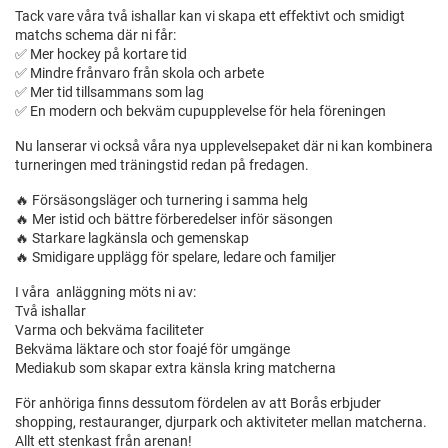
Tack vare våra två ishallar kan vi skapa ett effektivt och smidigt
matchs schema där ni får:
✅ Mer hockey på kortare tid
✅ Mindre frånvaro från skola och arbete
✅ Mer tid tillsammans som lag
✅ En modern och bekväm cupupplevelse för hela föreningen
Nu lanserar vi också våra nya upplevelsepaket där ni kan kombinera
turneringen med träningstid redan på fredagen.
🔥 Försäsongsläger och turnering i samma helg
🔥 Mer istid och bättre förberedelser inför säsongen
🔥 Starkare lagkänsla och gemenskap
🔥 Smidigare upplägg för spelare, ledare och familjer
I våra anläggning möts ni av:
Två ishallar
Varma och bekväma faciliteter
Bekväma läktare och stor foajé för umgänge
Mediakub som skapar extra känsla kring matcherna
För anhöriga finns dessutom fördelen av att Borås erbjuder
shopping, restauranger, djurpark och aktiviteter mellan matcherna.
Allt ett stenkast från arenan!